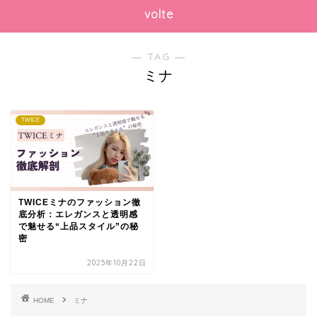
volte
― TAG ―
ミナ
TWICE
TWICEミナのファッション徹
底分析：エレガンスと透明感
で魅せる“上品スタイル”の秘
密
2025年10月22日
HOME
ミナ